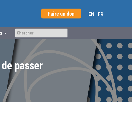
Faire un don
EN
|
FR
us
 de passer