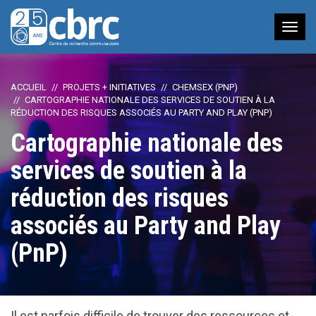
Nav
à
bas
ACCUEIL
PROJETS + INITIATIVES
CHEMSEX (PNP)
CARTOGRAPHIE NATIONALE DES SERVICES DE SOUTIEN À LA
RÉDUCTION DES RISQUES ASSOCIÉS AU PARTY AND PLAY (PNP)
Cartographie nationale des
services de soutien à la
réduction des risques
associés au Party and Play
(PnP)
Il est parfois difficile de trouver des ressources et