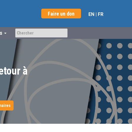
Faire un don
EN
|
FR
us
etour à
naires