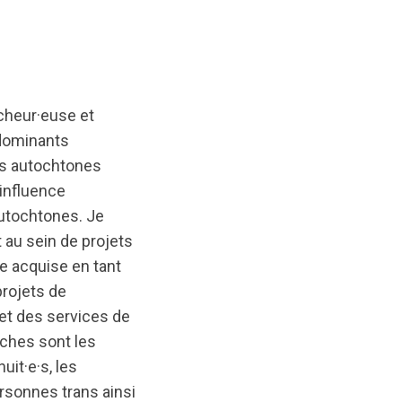
cheur·euse et
 dominants
les autochtones
’influence
utochtones. Je
 au sein de projets
e acquise en tant
projets de
et des services de
ches sont les
uit·e·s, les
rsonnes trans ainsi