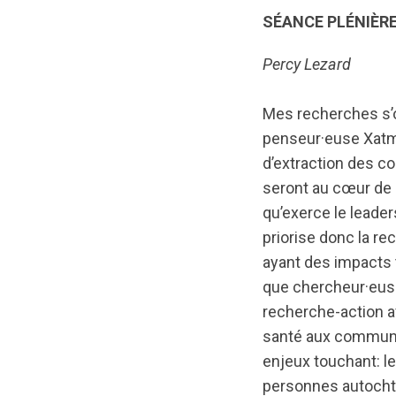
SÉANCE PLÉNIÈR
Percy Lezard
Mes recherches s’o
penseur·euse Xatma
d’extraction des c
seront au cœur de c
qu’exerce le lead
priorise donc la re
ayant des impacts 
que chercheur·euse 
recherche-action 
santé aux communa
enjeux touchant: le
personnes autochto