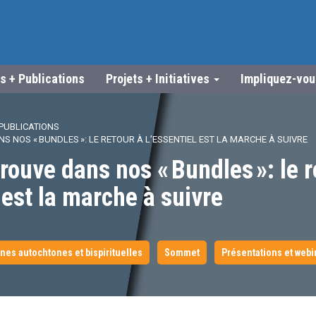
s + Publications
Projets + Initiatives
Impliquez-vo
PUBLICATIONS
NS NOS « BUNDLES »: LE RETOUR À L’ESSENTIEL EST LA MARCHE À SUIVRE
trouve dans nos « Bundles »: le r
l est la marche à suivre
nes autochtones et bispirituelles
Sommet
Présentations et webi