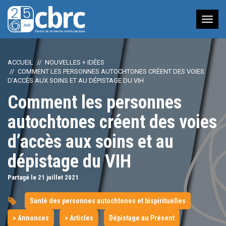
Nav
à
bas
ACCUEIL
NOUVELLES + IDÉES
COMMENT LES PERSONNES AUTOCHTONES CRÉENT DES VOIES
D’ACCÈS AUX SOINS ET AU DÉPISTAGE DU VIH
Comment les personnes
autochtones créent des voies
d’accès aux soins et au
dépistage du VIH
Partagé le 21
juillet
2021
Santé des personnes autochtones et bispirituelles
> Annonces
> Articles
Dépistage au Présent