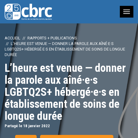
Nav
à
bas
ACCUEIL
RAPPORTS + PUBLICATIONS
L’HEURE EST VENUE — DONNER LA PAROLE AUX AÎNÉ·E·S
LGBTQ2S+ HÉBERGÉ·E·S EN ÉTABLISSEMENT DE SOINS DE LONGUE
DURÉE
L’heure est venue — donner
la parole aux aîné·e·s
LGBTQ2S+ hébergé·e·s en
établissement de soins de
longue durée
Partagé le 18
janvier
2022