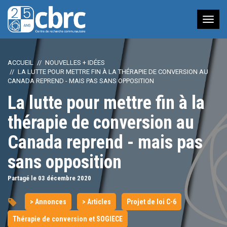
Nav
à
bas
ACCUEIL
NOUVELLES + IDÉES
LA LUTTE POUR METTRE FIN À LA THÉRAPIE DE CONVERSION AU
CANADA REPREND - MAIS PAS SANS OPPOSITION
La lutte pour mettre fin à la
thérapie de conversion au
Canada reprend - mais pas
sans opposition
Partagé le 03
décembre
2020
> Annonces
> Articles
Projet de loi C-6
Thérapie de conversion et SOGIECE