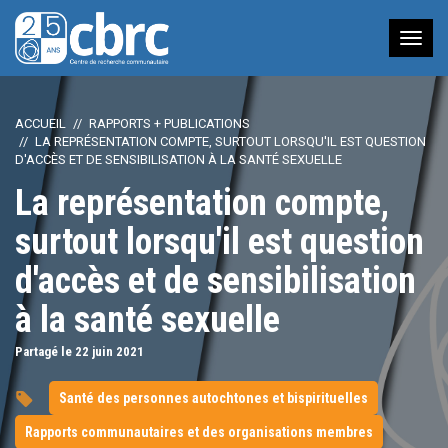
Nav
à
bas
ACCUEIL
RAPPORTS + PUBLICATIONS
LA REPRÉSENTATION COMPTE, SURTOUT LORSQU'IL EST QUESTION
D'ACCÈS ET DE SENSIBILISATION À LA SANTÉ SEXUELLE
La représentation compte,
surtout lorsqu'il est question
d'accès et de sensibilisation
à la santé sexuelle
Partagé le 22
juin
2021
Santé des personnes autochtones et bispirituelles
Rapports communautaires et des organisations membres