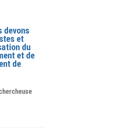
us devons
stes et
sation du
ment et de
ent de
o-chercheuse