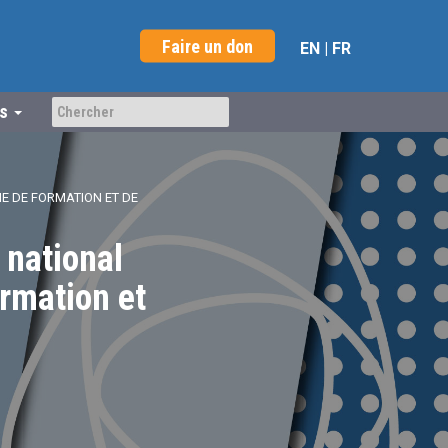
Faire un don
EN
|
FR
us
E DE FORMATION ET DE
 national
rmation et