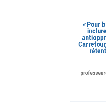
« Pour b
inclur
antioppr
Carrefour
réten
professeure