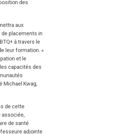
position des
mettra aux
t de placements in
BTQ+ à travers le
 leur formation. «
pation et le
les capacités des
ommunautés
ré Michael Kwag,
es de cette
 associée,
aire de santé
rofesseure adjointe