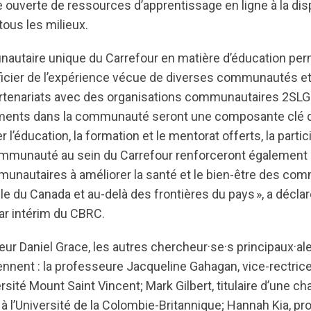
e ouverte de ressources d’apprentissage en ligne à la dis
ous les milieux.
utaire unique du Carrefour en matière d’éducation per
ficier de l’expérience vécue de diverses communautés e
artenariats avec des organisations communautaires 2SLG
ments dans la communauté seront une composante clé de
 l’éducation, la formation et le mentorat offerts, la partici
ommunauté au sein du Carrefour renforceront également 
unautaires à améliorer la santé et le bien-être des c
e du Canada et au-delà des frontières du pays », a décla
ar intérim du CBRC.
ur Daniel Grace, les autres chercheur·se·s principaux·al
nent : la professeure Jacqueline Gahagan, vice-rectrice
ersité Mount Saint Vincent; Mark Gilbert, titulaire d’une ch
à l’Université de la Colombie-Britannique; Hannah Kia, p