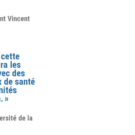
nt Vincent
 cette
ra les
vec des
x de santé
nités
. »
ersité de la