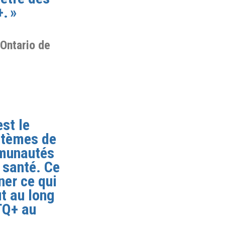
. »
’Ontario de
est le
ystèmes de
mmunautés
 santé. Ce
ner ce qui
ut au long
TQ+ au