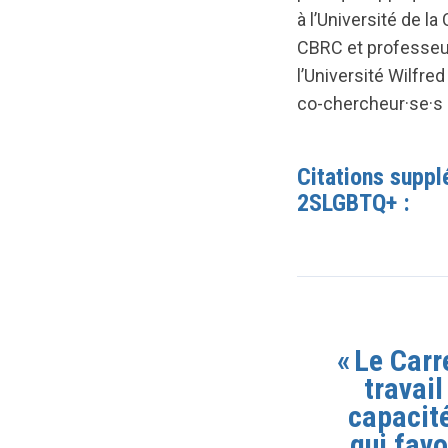
à l’Université de l
CBRC et professeur
l’Université Wilfre
co-chercheur·se·s 
Citations suppl
2SLGBTQ+ :
« Le Car
travai
capacit
qui favo