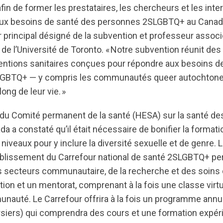
fin de former les prestataires, les chercheurs et les int
x besoins de santé des personnes 2SLGBTQ+ au Canada »
 principal désigné de la subvention et professeur associé
 de l’Université de Toronto. « Notre subvention réunit des
ventions sanitaires conçues pour répondre aux besoins d
BTQ+ — y compris les communautés queer autochtones,
ong de leur vie. »
t du Comité permanent de la santé (HESA) sur la santé
a constaté qu’il était nécessaire de bonifier la formati
 niveaux pour y inclure la diversité sexuelle et de genre.
ablissement du Carrefour national de santé 2SLGBTQ+ pe
 secteurs communautaire, de la recherche et des soins 
ion et un mentorat, comprenant à la fois une classe virt
unauté. Le Carrefour offrira à la fois un programme ann
rsiers) qui comprendra des cours et une formation expérie