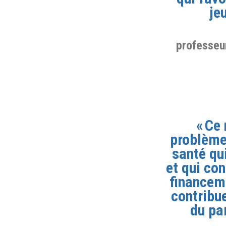
je
professeur
« Ce 
problème,
santé qu
et qui co
financeme
contribue
du pa