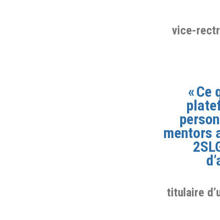
vice-rect
« Ce 
plate
person
mentors a
2SLG
d’
titulaire d