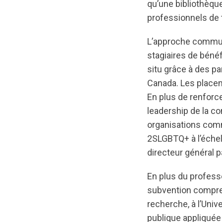
qu’une bibliothèqu
professionnels de t
L’approche communa
stagiaires de béné
situ grâce à des p
Canada. Les place
En plus de renforcer
leadership de la c
organisations comm
2SLGBTQ+ à l’échell
directeur général p
En plus du professe
subvention compren
recherche, à l’Univ
publique appliquée 