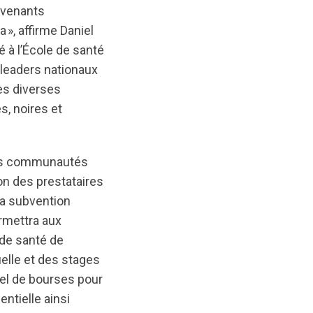
ervenants
, affirme Daniel
 à l’École de santé
 leaders nationaux
es diverses
 noires et
 des communautés
on des prestataires
 La subvention
rmettra aux
de santé de
uelle et des stages
uel de bourses pour
ntielle ainsi