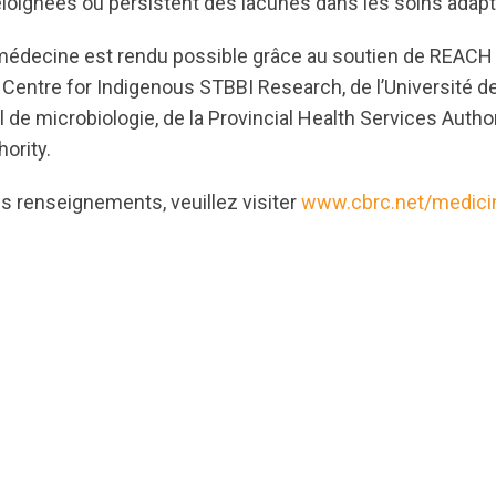
 éloignées où persistent des lacunes dans les soins adapt
médecine est rendu possible grâce au soutien de REACH
entre for Indigenous STBBI Research, de l’Université de 
 de microbiologie, de la Provincial Health Services Authorit
ority.
s renseignements, veuillez visiter
www.cbrc.net/medici
ts.nationbuilder.com/cbrc/pages/2310/attachments/ori