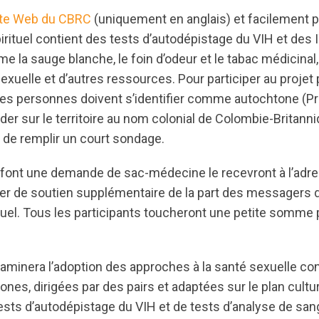
ite Web du CBRC
(uniquement en anglais) et facilement p
rituel contient des tests d’autodépistage du VIH et des
 la sauge blanche, le foin d’odeur et le tabac médicinal,
exuelle et d’autres ressources. Pour participer au projet p
es personnes doivent s’identifier comme autochtone (Pr
sider sur le territoire au nom colonial de Colombie-Britann
r de remplir un court sondage.
font une demande de sac-médecine le recevront à l’adres
ier de soutien supplémentaire de la part des messagers 
uel. Tous les participants toucheront une petite somme p
examinera l’adoption des approches à la santé sexuelle c
es, dirigées par des pairs et adaptées sur le plan cultur
tests d’autodépistage du VIH et de tests d’analyse de san