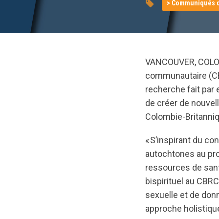
> Communiqués d
VANCOUVER, COLOM
communautaire (CB
recherche fait par 
de créer de nouvel
Colombie-Britanniq
« S’inspirant du co
autochtones au pro
ressources de san
bispirituel au CBRC.
sexuelle et de don
approche holistique