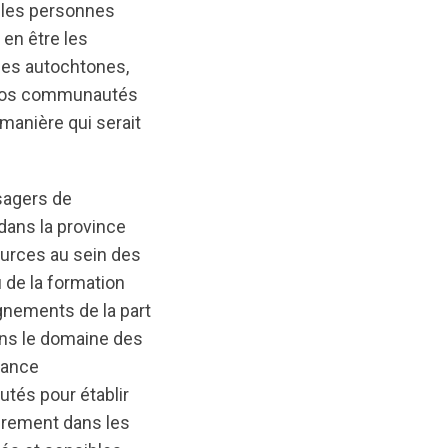
ù les personnes
en être les
nes autochtones,
e nos communautés
manière qui serait
sagers de
dans la province
sources au sein des
de la formation
gnements de la part
dans le domaine des
iance
tés pour établir
ièrement dans les