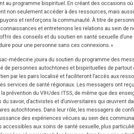
int au programme bispirituel. En créant des occasions o
t non seulement accéder à des ressources, mais aussi 
ppuyons et renforçons la communauté. À titre de person
 connaissances et entretenons les relations au sein d
ffrir des conseils et du soutien en santé sexuelle d’une 
duire pour une personne sans ces connexions. »
u sac-médecine jouira du soutien du programme des mes
ué de personnes autochtones et bispirituelles de partout 
utien par les pairs localisé et faciliteront l’accès aux res
s services de santé régionaux. Les messagers ont reçu 
et la prévention du VIH/des ITSS, de même que des ensei
s du savoir, d’activistes et d’universitaires qui œuvrent 
res autochtones. Dans leur rôle, les messagers de conf
puissance des expériences vécues au sein des communau
 accessibles aux soins de santé sexuelle, plus particul