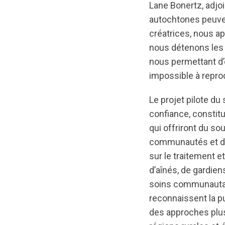
Lane Bonertz, adjo
autochtones peuven
créatrices, nous a
nous détenons les
nous permettant d’o
impossible à repro
Le projet pilote d
confiance, constit
qui offriront du so
communautés et de
sur le traitement 
d’aînés, de gardien
soins communautai
reconnaissent la 
des approches plus