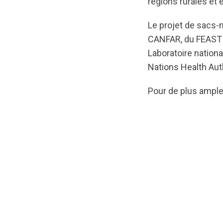
régions rurales et
Le projet de sacs-
CANFAR, du FEAST C
Laboratoire national
Nations Health Auth
Pour de plus ample
url="https://asse
1651520176