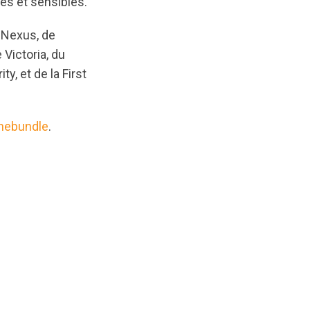
és et sensibles.
 Nexus, de
Victoria, du
y, et de la First
nebundle
.
ginal/1651520176/Medicine_Bundle_press_release_FR.pd