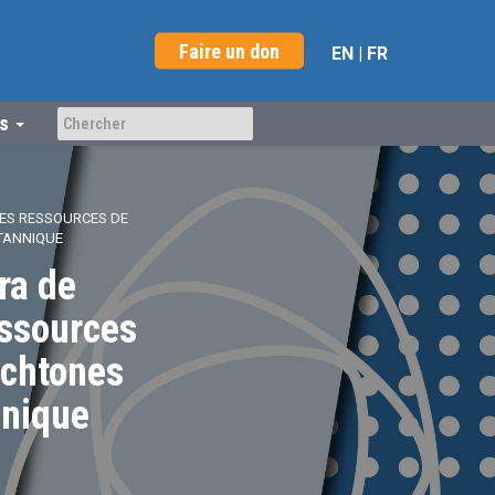
Faire un don
EN
|
FR
us
LES RESSOURCES DE
ITANNIQUE
ra de
essources
ochtones
nnique