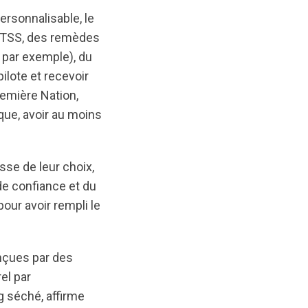
ersonnalisable, le
 ITSS, des remèdes
 par exemple), du
ilote et recevoir
emière Nation,
ique, avoir au moins
se de leur choix,
de confiance et du
our avoir rempli le
onçues par des
el par
g séché, affirme