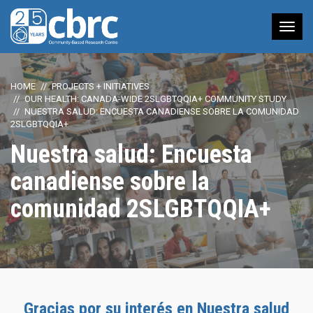
Tog
nav
HOME
PROJECTS + INITIATIVES
OUR HEALTH: CANADA-WIDE 2SLGBTQQIA+ COMMUNITY STUDY
NUESTRA SALUD: ENCUESTA CANADIENSE SOBRE LA COMUNIDAD
2SLGBTQQIA+
Nuestra salud: Encuesta
canadiense sobre la
comunidad 2SLGBTQQIA+
Gracias por su interés en Nuestra salud