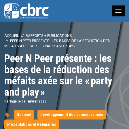
Nav
à
bas
ACCUEIL
RAPPORTS + PUBLICATIONS
PEER N PEER PRÉSENTE : LES BASES DE LA RÉDUCTION DES
MÉFAITS AXÉE SUR LE « PARTY AND PLAY »
Peer N Peer présente : les
bases de la réduction des
méfaits axée sur le « party
and play »
Partagé le 09
janvier
2023
Sommet
Développement des connaissances
Présentations et webinaires