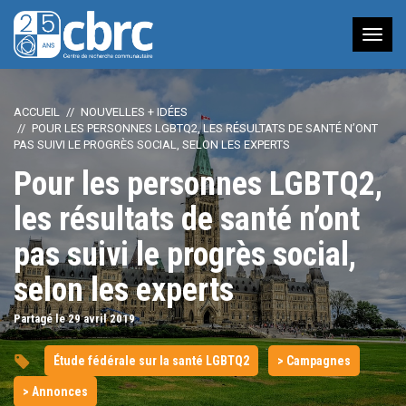
Nav
à
bas
ACCUEIL
NOUVELLES + IDÉES
POUR LES PERSONNES LGBTQ2, LES RÉSULTATS DE SANTÉ N’ONT
PAS SUIVI LE PROGRÈS SOCIAL, SELON LES EXPERTS
Pour les personnes LGBTQ2,
les résultats de santé n’ont
pas suivi le progrès social,
selon les experts
Partagé le 29
avril
2019
Étude fédérale sur la santé LGBTQ2
> Campagnes
> Annonces