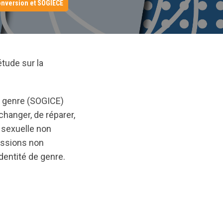
onversion et SOGIECE
étude sur la
de genre (SOGICE)
hanger, de réparer,
 sexuelle non
essions non
identité de genre.
original/1560543732/SalwayTravis-