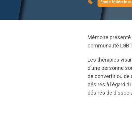
Étude fédérale s
Mémoire présenté 
communauté LGBTQ
Les thérapies visan
d’une personne son
de convertir ou de
désirés à l’égard 
désirés de dissocia
url="https://d3n8
2-
10050006-
f.pdf?