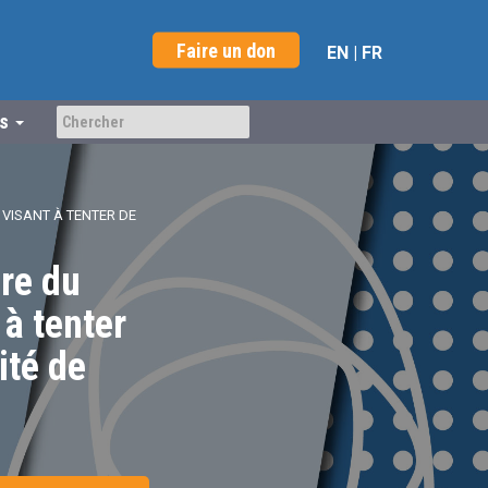
Faire un don
EN
|
FR
us
 VISANT À TENTER DE
nre du
 à tenter
ité de