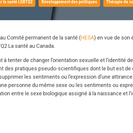
ur la santé LGBTQ2
Développement des politiques
Thérapie de c
au Comité permanent de la santé (
HESA
) en vue de son 
2 La santé au Canada.
t à tenter de changer l’orientation sexuelle et l’identité 
t des pratiques pseudo-scientifiques dont le but est de c
 supprimer les sentiments ou l’expression d’une attirance
d’une personne du même sexe ou les sentiments ou expr
tion entre le sexe biologique assigné à la naissance et l’
a8pro7vhmx.cloudfront.net/cbrc/pages/913/attachments/