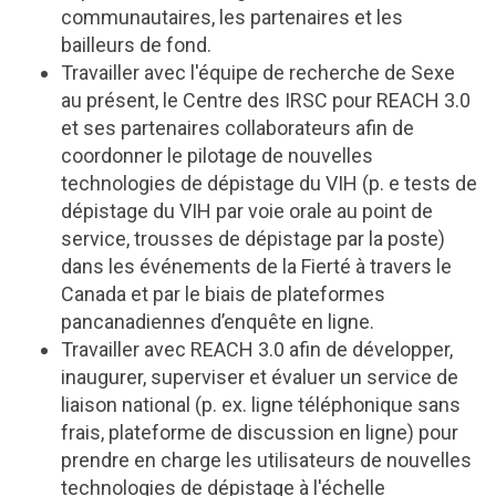
communautaires, les partenaires et les
bailleurs de fond
.
Travailler
avec l'équipe de recherche de Sex
e
au présent
, le Cen
tre des IRSC pour
REACH 3.0
e
t ses partenaires collaborateurs
afin de
coordonner le pilotage de nouvelles
technologies de dépistage du VIH (p.
e t
ests de
dépistage du VIH par voie orale au point de
service, trousses de dépistage par la poste)
dans les
événements de la Fierté
à travers le
Canada et
par le biais de plateformes
pancanadiennes
d
’
enquête
en ligne.
Travailler avec REACH 3.0
afin de
développer,
inaugurer,
superviser et évaluer un service de
liaison national (p
. ex.
ligne téléphonique sans
frais, plateforme de discussion en ligne) pour
prendre en charge les utilisateurs de
nouvelles
technologie
s
de
dépistage
à l'échelle