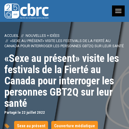
Nav
à
bas
ACCUEIL
NOUVELLES + IDÉES
«SEXE AU PRÉSENT» VISITE LES FESTIVALS DE LA FIERTÉ AU
CANADA POUR INTERROGER LES PERSONNES GBT2Q SUR LEUR SANTÉ
«Sexe au présent» visite les
festivals de la Fierté au
Canada pour interroger les
personnes GBT2Q sur leur
santé
Partagé le 22
juillet
2022
Sexe au présent
Couverture médiatique