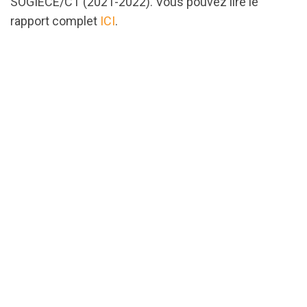
SOGIECE/CT (2021-2022). Vous pouvez lire le
rapport complet
ICI
.
url="https://assets.nationbuilder.com/cbrc/pages/22
SOGIECE-
ExecutiveSummary.pdf?
1649092371