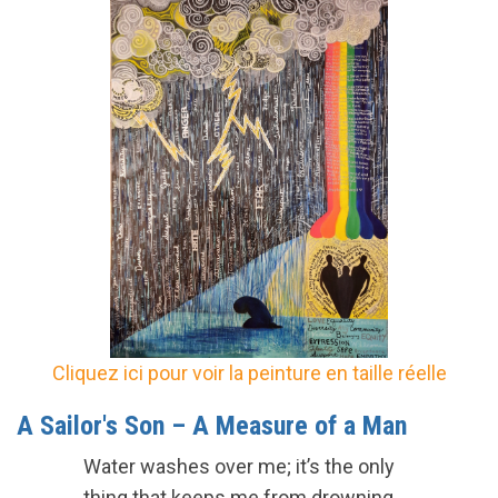
Cliquez ici pour voir la peinture en taille réelle
A Sailor's Son – A Measure of a Man
Water washes over me; it’s the only
thing that keeps me from drowning.