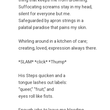
Suffocating screams stay in my head,
silent for everyone but me.
Safeguarded by apron strings in a
palatial paradise that pains my skin.
Whirling around in a kitchen of care;
creating, loved, expression always there.
*SLAM* *click* *Thump*
His Steps quicken and a
tongue lashes out labels:
“queer,” “fruit,” and
eyes roll like fists.
Enough jabs to leave me bleeding,