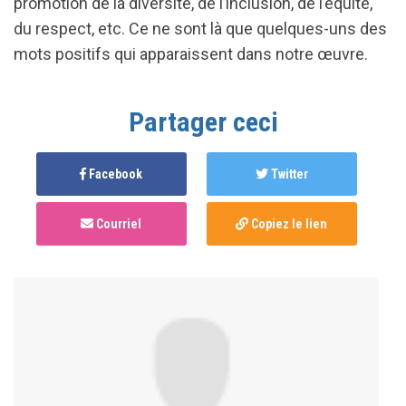
promotion de la diversité, de l’inclusion, de l’équité,
du respect, etc. Ce ne sont là que quelques-uns des
mots positifs qui apparaissent dans notre œuvre.
Partager ceci
Facebook
Twitter
Courriel
Copiez le lien
Anonymous
published this page in
Sommet 2021 :
Programme créateur.ice
il y a 4 ans