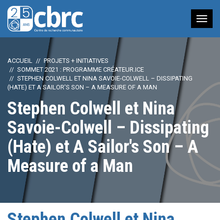
Nav
à
bas
ACCUEIL
PROJETS + INITIATIVES
SOMMET 2021 : PROGRAMME CRÉATEUR.ICE
STEPHEN COLWELL ET NINA SAVOIE-COLWELL – DISSIPATING
(HATE) ET A SAILOR'S SON – A MEASURE OF A MAN
Stephen Colwell et Nina
Savoie-Colwell – Dissipating
(Hate) et A Sailor's Son – A
Measure of a Man
Stephen Colwell et Nina