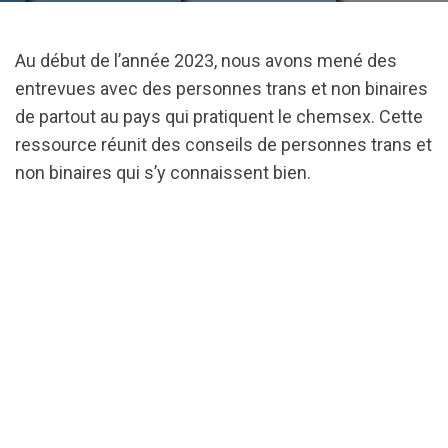
Au début de l’année 2023, nous avons mené des
entrevues avec des personnes trans et non binaires
de partout au pays qui pratiquent le chemsex. Cette
ressource réunit des conseils de personnes trans et
non binaires qui s’y connaissent bien.
url="https://assets.nationbuilder.com/cbrc/pages/2
Report-
FR.pdf?
1680119764