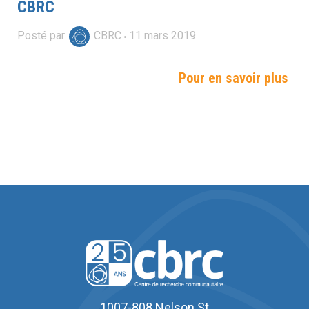
CBRC
Posté par
CBRC
11
mars
2019
Pour en savoir plus
1007-808 Nelson St