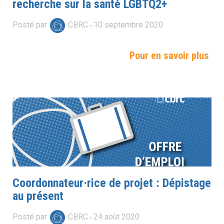
recherche sur la santé LGBTQ2+
Posté par
CBRC
10
septembre
2020
Pour en savoir plus
Coordonnateur·rice de projet : Dépistage
au présent
Posté par
CBRC
24
août
2020