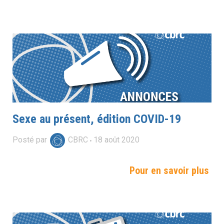
Sexe au présent, édition COVID-19
Posté par
CBRC
18
août
2020
Pour en savoir plus