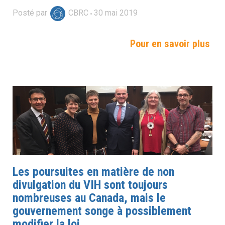
Posté par
CBRC
30
mai
2019
Pour en savoir plus
Les poursuites en matière de non
divulgation du VIH sont toujours
nombreuses au Canada, mais le
gouvernement songe à possiblement
modifier la loi