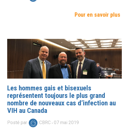
Pour en savoir plus
Les hommes gais et bisexuels
représentent toujours le plus grand
nombre de nouveaux cas d’infection au
VIH au Canada
Posté par
CBRC
07
mai
2019