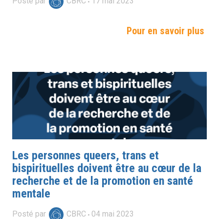
Posté par
CBRC
17
mai
2023
Pour en savoir plus
Les personnes queers, trans et
bispirituelles doivent être au cœur de la
recherche et de la promotion en santé
mentale
Posté par
CBRC
04
mai
2023