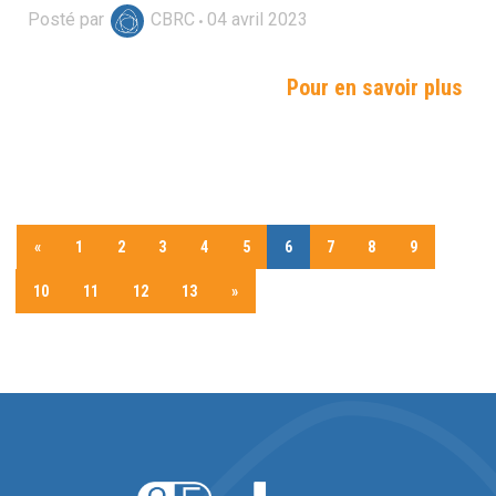
Posté par
CBRC
04
avril
2023
Pour en savoir plus
«
1
2
3
4
5
6
7
8
9
10
11
12
13
»