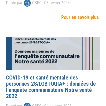
Posté par
CBRC
08
février
2024
Pour en savoir plus
COVID-19 et santé mentale des
personnes 2S/LGBTQQIA+ : données de
l’enquête communautaire Notre santé
2022
Posté par
CBRC
04
octobre
2023