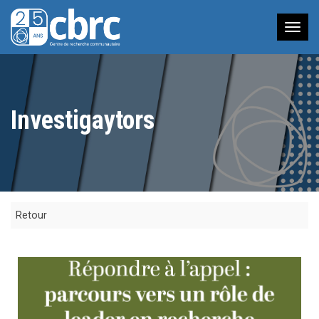
Nav
à
bas
Investigaytors
Retour