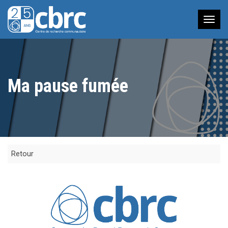
Nav
à
bas
Ma pause fumée
Retour