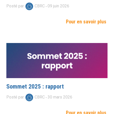
Posté par
CBRC
09
juin
2026
Pour en savoir plus
Sommet 2025 : rapport
Posté par
CBRC
30
mars
2026
Pour en savoir plus