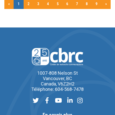
«
1
2
3
4
5
6
7
8
9
»
1007-808 Nelson St
Vancouver, BC
Canada, V6Z2H2
Téléphone: 604-568-7478