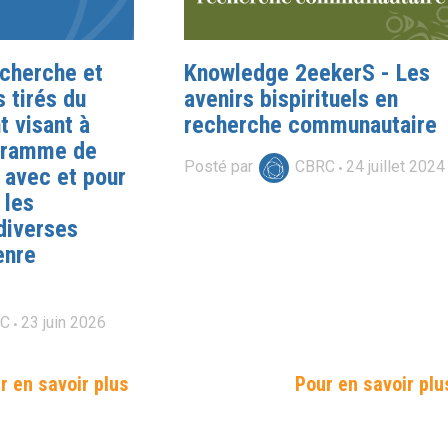
echerche et
Knowledge 2eekerS - Les
 tirés du
avenirs bispirituels en
 visant à
recherche communautaire
ogramme de
Posté par
CBRC
24
juillet
2024
 avec et pour
 les
diverses
enre
RC
23
juin
2026
r en savoir plus
Pour en savoir plu