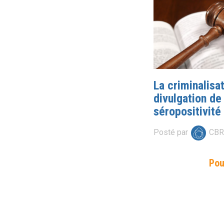
La criminalisa
divulgation de 
séropositivité
Posté par
CB
Pou