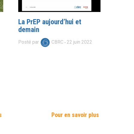
La PrEP aujourd’hui et
demain
Posté par
CBRC
22
juin
2022
s
Pour en savoir plus