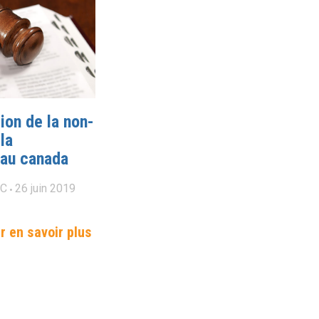
tion de la non-
la
 au canada
RC
26
juin
2019
r en savoir plus