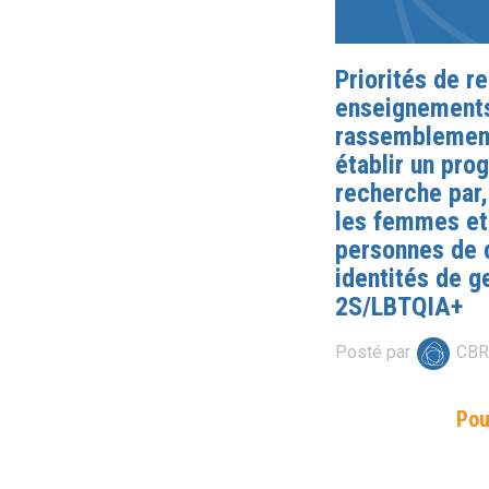
Priorités de r
enseignements
rassemblement
établir un pr
recherche par,
les femmes et
personnes de 
identités de g
2S/LBTQIA+
Posté par
CB
Pou