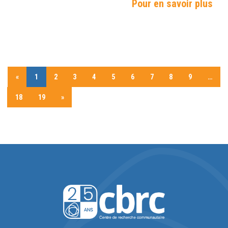
Pour en savoir plus
«
1
2
3
4
5
6
7
8
9
…
18
19
»