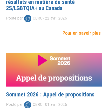
résultats en matière de santé
2S/LGBTQIA+ au Canada
Posté par
CBRC
22
avril
2026
Pour en savoir plus
Sommet 2026 : Appel de propositions
Posté par
CBRC
01
avril
2026