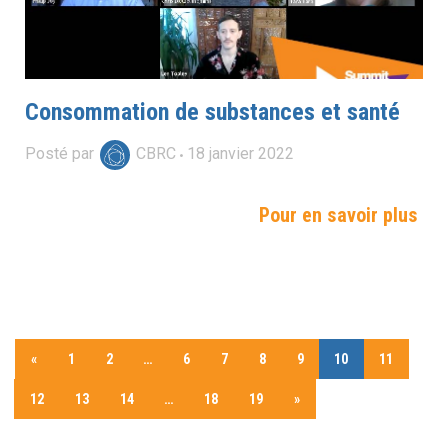
Consommation de substances et santé
Posté par
CBRC
18
janvier
2022
Pour en savoir plus
«
1
2
…
6
7
8
9
10
11
12
13
14
…
18
19
»