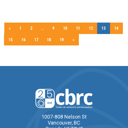
«
1
2
…
9
10
11
12
13
14
15
16
17
18
19
»
1007-808 Nelson St
Vancouver, BC