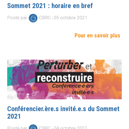
Sommet 2021 : horaire en bref
Posté par
CBRC
05
octobre
2021
Pour en savoir plus
Conférencier.ère.s invité.e.s du Sommet
2021
Posté par
CBRC
04
octobre
2021