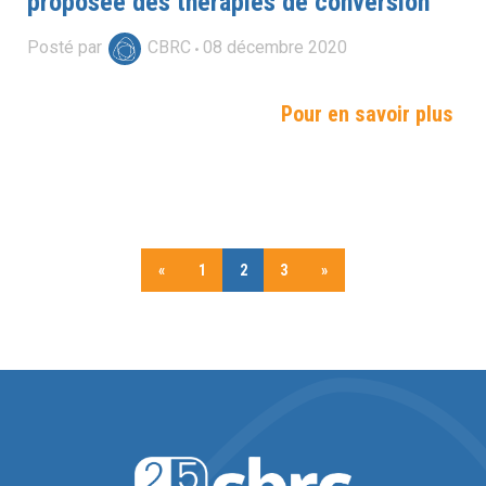
proposée des thérapies de conversion
Posté par
CBRC
08
décembre
2020
Pour en savoir plus
«
1
2
3
»