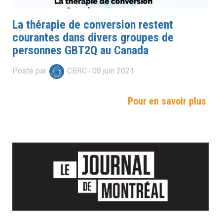
La thérapie de conversion restent
courantes dans divers groupes de
personnes GBT2Q au Canada
Posté par
CBRC
08
juin
2021
Pour en savoir plus