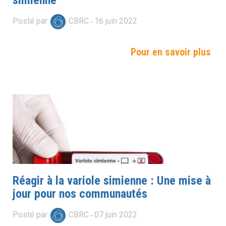
simienne
Posté par
CBRC
16
juin
2022
Pour en savoir plus
Réagir à la variole simienne : Une mise à
jour pour nos communautés
Posté par
CBRC
07
juin
2022