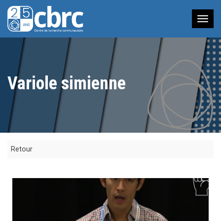
Nav
à
bas
Variole simienne
Retour