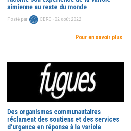
simienne au reste du monde
Posté par
CBRC
02
août
2022
Pour en savoir plus
Des organismes communautaires
réclament des soutiens et des services
d’urgence en réponse à la variole