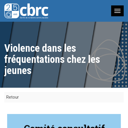
Nav
à
bas
Violence dans les
fréquentations chez les
jeunes
Retour