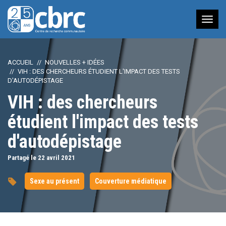
Nav
à
bas
ACCUEIL
NOUVELLES + IDÉES
VIH : DES CHERCHEURS ÉTUDIENT L'IMPACT DES TESTS
D'AUTODÉPISTAGE
VIH : des chercheurs
étudient l'impact des tests
d'autodépistage
Partagé le 22
avril
2021
Sexe au présent
Couverture médiatique