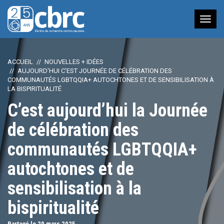
Nav
à
bas
ACCUEIL
NOUVELLES + IDÉES
AUJOURD'HUI C'EST JOURNÉE DE CÉLÉBRATION DES
COMMUNAUTÉS LGBTQQIA+ AUTOCHTONES ET DE SENSIBILISATION À
LA BISPIRITUALITÉ
C’est aujourd’hui la Journée
de célébration des
communautés LGBTQQIA+
autochtones et de
sensibilisation à la
bispiritualité
Partagé le 20
mars
2025