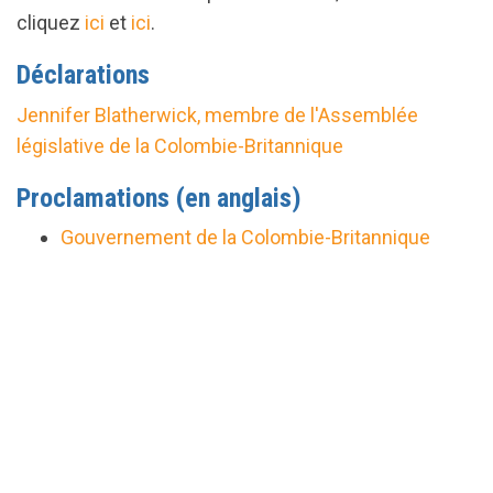
cliquez
ici
et
ici
.
Déclarations
url="https://assets.nationbuilder.com/cbrc/pages/3
Spirit_Celebration_and_Awareness_Day_2025.pdf?
Jennifer Blatherwick, membre de l'Assemblée
1742482530
législative de la Colombie-Britannique
Proclamations
(en anglais)
Gouvernement de la Colombie-Britannique