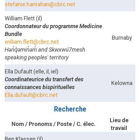
stefanie.hanrahan@cbrc.net
William Flett (il)
Coordonnateur du programme Medicine
Bundle
Burnaby
william.flett@cbrc.net
Hən̓q̓əmin̓əm̓ and Skwxwú7mesh
speaking peoples' territory
Ella Dufault (elle, il, iel)
Coordinateurice du transfert des
Kelowna
connaissances bispirituelles
Ella.dufault@cbrc.net
Recherche
Lieu de
Nom / Pronoms / Poste / C. élec.
travail
Ben Klassen (il)