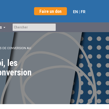
Faire un don
EN
|
FR
us
ES DE CONVERSION AU
i, les
conversion