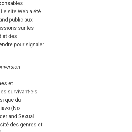
sponsables
 Le site Web a été
rand public aux
ussions sur les
t et des
endre pour signaler
onversion
nes et
des survivant·e·s
nsi que du
iavo (No
nder and Sexual
sité des genres et