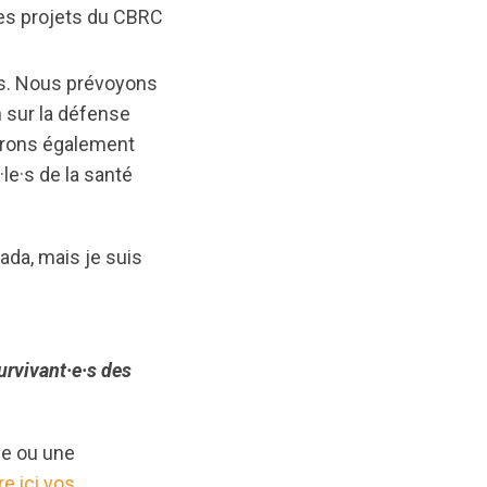
 les projets du CBRC
es. Nous prévoyons
 sur la défense
pérons également
le·s de la santé
ada, mais je suis
urvivant·e·s des
ce ou une
e ici vos