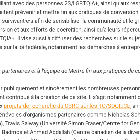
vaillant avec des personnes 2S/LGBTQIA+, ainsi qu’aux re
aitent prévenir et mettre fin aux pratiques de conversion.
s survivant·e·s afin de sensibiliser la communauté et le g
sion et aux efforts de coercition, ainsi qu’à leurs réperc
IA+. Il vise aussi à diffuser des recherches sur le suje
es sur la loi fédérale, notamment les démarches à entrepr
artenaires et à l’équipe de Mettre fin aux pratiques de c
ier publiquement et sincèrement les nombreuses person
nt contribué à la création de ce site. Il s’agit notamment 
ux
projets de recherche du CBRC sur les TC/SOGIECE
, ai
bénévoles d’organismes partenaires comme Nicholas Sch
, Travis Salway (Université Simon Fraser/Centre for Ge
fi Badmos et Ahmed Abdallah (Centre canadien de la diver