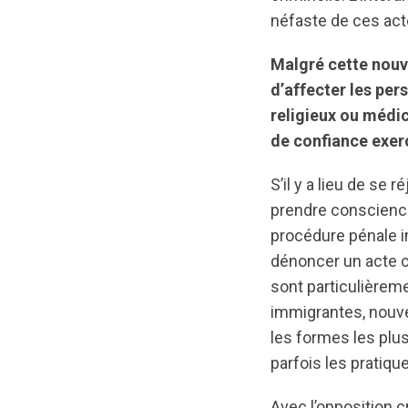
néfaste de ces acte
Malgré cette nouve
d’affecter les per
religieux ou médic
de confiance exer
S’il y a lieu de se 
prendre conscience 
procédure pénale im
dénoncer un acte c
sont particulièrem
immigrantes, nouvel
les formes les plus 
parfois les pratiq
Avec l’opposition c