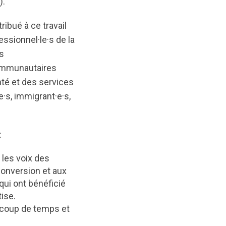
).
ibué à ce travail
essionnel·le·s de la
s
communautaires
nté et des services
e·s, immigrant·e·s,
:
 les voix des
 conversion et aux
qui ont bénéficié
ise.
ucoup de temps et