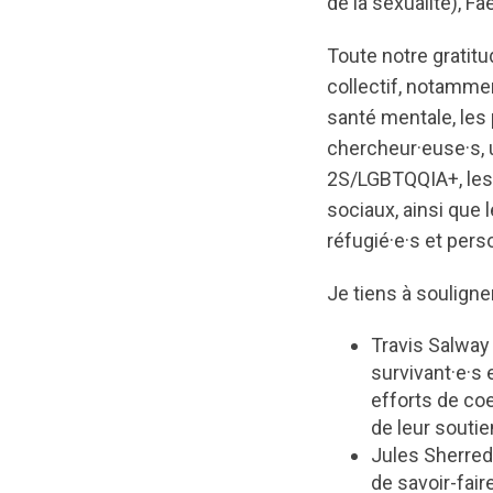
de la sexualité), 
Toute notre gratit
collectif, notammen
santé mentale, les
chercheur·euse·s, 
2S/LGBTQQIA+, les 
sociaux, ainsi que 
réfugié·e·s et pers
Je tiens à souligne
Travis Salway 
survivant·e·s 
efforts de coe
de leur soutie
Jules Sherred
de savoir-faire