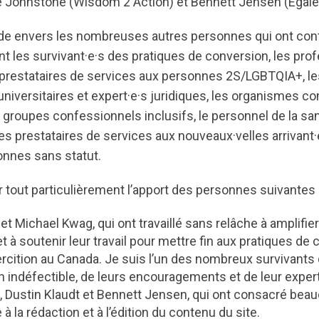
Fae Johnstone (Wisdom 2 Action) et Bennett Jensen (Egale
ude envers les nombreuses autres personnes qui ont contr
t les survivant·e·s des pratiques de conversion, les prof
 prestataires de services aux personnes 2S/LGBTQIA+, le
universitaires et expert·e·s juridiques, les organismes 
groupes confessionnels inclusifs, le personnel de la sa
les prestataires de services aux nouveaux·velles arrivant·
onnes sans statut.
r tout particulièrement l’apport des personnes suivantes 
et Michael Kwag, qui ont travaillé sans relâche à amplifier
et à soutenir leur travail pour mettre fin aux pratiques de
rcition au Canada. Je suis l’un des nombreux survivants 
n indéfectible, de leurs encouragements et de leur expert
, Dustin Klaudt et Bennett Jensen, qui ont consacré bea
 à la rédaction et à l’édition du contenu du site.