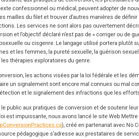
texte confessionnel ou médical, peuvent adopter de nouv
es mailles du filet et trouver d’autres manières de définir
actions. Les services ne sont alors pas ouvertement dé
sion et l’objectif déclaré n’est pas de « corriger ou de g
osexuelle ou cisgenre. Le langage utilisé portera plutôt s
es et les femmes, la pureté sexuelle, la guérison sexuel
les thérapies exploratoires du genre.
nversion, les actions visées par la loi fédérale et les d
aire un signalement sont encore mal connues ou mal com
étection et le signalement des infractions que les effort
r le public aux pratiques de conversion et de soutenir leur
a loi est impuissante, nous avons lancé le site Web Mettre
pConversionPractices.ca
), créé en partenariat avec No 
source pédagogique s’adresse aux prestataires de servic