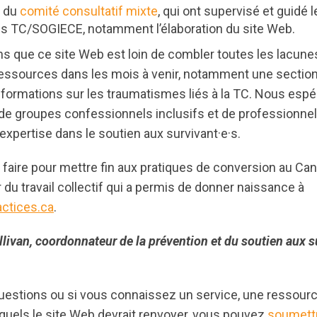
 du
comité consultatif mixte
, qui ont supervisé et guidé
les TC/SOGIECE, notamment l’élaboration du site Web.
 que ce site Web est loin de combler toutes les lacun
 ressources dans les mois à venir, notamment une section
informations sur les traumatismes liés à la TC. Nous es
de groupes confessionnels inclusifs et de professionnel·
xpertise dans le soutien aux survivant·e·s.
 faire pour mettre fin aux pratiques de conversion au Can
r du travail collectif qui a permis de donner naissance à
ctices.ca
.
livan, coordonnateur de la prévention et du soutien aux s
uestions ou si vous connaissez un service, une ressour
quels le site Web devrait renvoyer, vous pouvez
soumettr