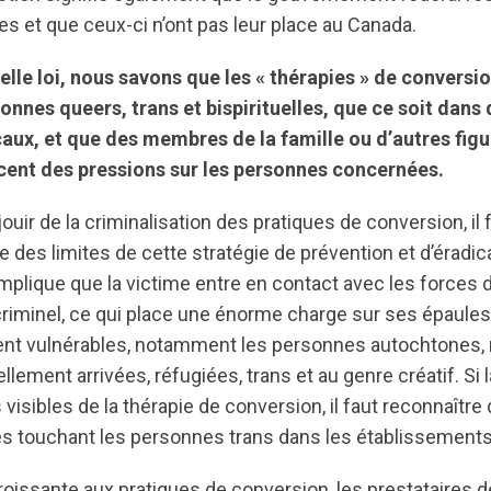
s et que ceux-ci n’ont pas leur place au Canada.
lle loi, nous savons que les « thérapies » de conversi
sonnes queers, trans et bispirituelles, que ce soit dans
aux, et que des membres de la famille ou d’autres figu
cent des pressions sur les personnes concernées.
réjouir de la criminalisation des pratiques de conversion, i
des limites de cette stratégie de prévention et d’éradicat
plique que la victime entre en contact avec les forces d
riminel, ce qui place une énorme charge sur ses épaules
ent vulnérables, notamment les personnes autochtones, n
lement arrivées, réfugiées, trans et au genre créatif. Si l
visibles de la thérapie de conversion, il faut reconnaître 
ues touchant les personnes trans dans les établissements
roissante aux pratiques de conversion, les prestataires de