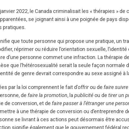
7 janvier 2022, le Canada criminalisait les « thérapies » de
pparentées, se joignant ainsi à une poignée de pays disp
s pratiques.
gnifie que toute personne qui propose une pratique, un tr
ifier, réprimer ou réduire l’orientation sexuelle, l’identit
nre d’une personne commet une infraction. La thérapie d
èse que l’hétérosexualité serait la seule façon normale 
identité de genre devrait correspondre au sexe assigné à 
es par la loi comprennent le fait d’
offrir
ou de
faire suivre
personne, de
faire la promotion
, la
publicité
ou de
tirer un p
ie de conversion, et de
faire passer à l’étranger une pers
mettre à une thérapie de conversion ou d’entreprendre
sonne se livrant à ces actions peut désormais être accus
diction signifie également que le gouvernement fédéral re