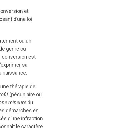
 conversion et
osant d’une loi
aitement ou un
é de genre ou
e conversion est
d’exprimer sa
la naissance.
une thérapie de
rofit
(pécuniaire ou
onne mineure
du
 des démarches en
ée d’une infraction
connaît le caractère