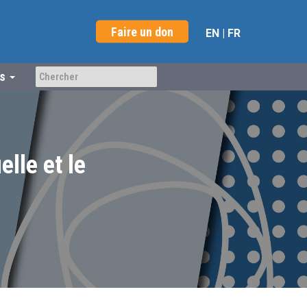
Faire un don
EN
|
FR
us
lle et le