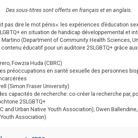
Des sous-titres sont offerts en français et en anglais.
it pas dire le mot pénis»: les expériences d’éducation se
GBTQ+ en situation de handicap développemental et inte
e Martino (Department of Community Health Sciences, Uni
e contenu éducatif pour un auditoire 2SLGBTQ+ grâce aux
rero, Fowzia Huda (CBRC)
es préoccupations en santé sexuelle des personnes bispi
incarcérées
ll (Simon Fraser University)
es capacités de recherche: co-créer la recherche par, po
ochtone 2SLGBTQ+
BC and Urban Native Youth Association), Owen Ballendine
 Youth Association)