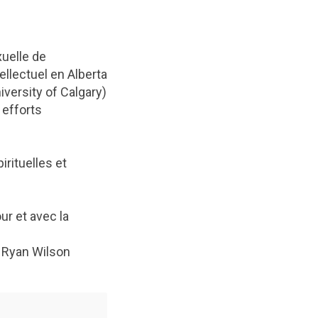
xuelle de
llectuel en Alberta
versity of Calgary)
 efforts
rituelles et
ur et avec la
, Ryan Wilson