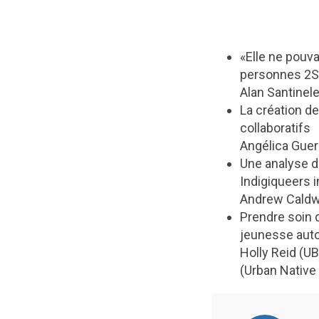
«Elle ne pouva
personnes 2SL
Alan Santinel
La création d
collaboratifs
Angélica Guer
Une analyse d
Indigiqueers 
Andrew Caldwe
Prendre soin d
jeunesse aut
Holly Reid (U
(Urban Native