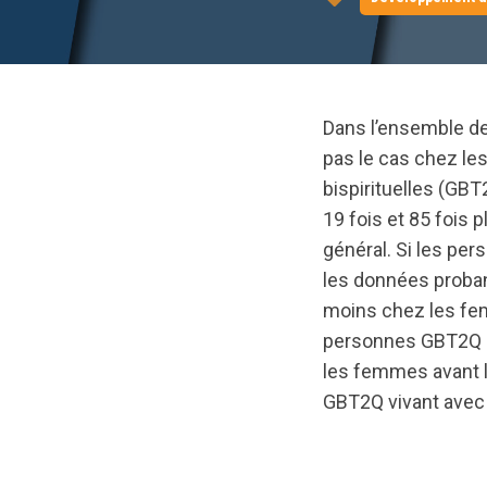
Dans l’ensemble de
pas le cas chez le
bispirituelles (GB
19 fois et 85 fois 
général. Si les pe
les données proban
moins chez les fem
personnes GBT2Q se
les femmes avant 
GBT2Q vivant avec 
url="https://asse
FR.pdf?