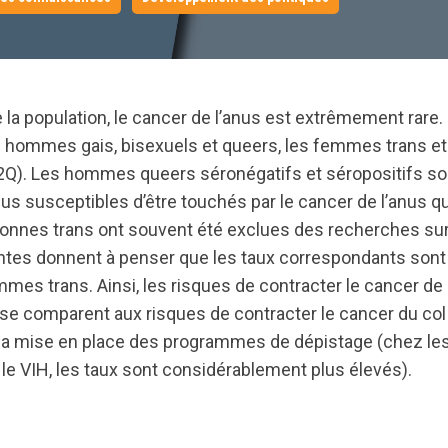
 la population, le cancer de l’anus est extrêmement rare.
s hommes gais, bisexuels et queers, les femmes trans e
T2Q). Les hommes queers séronégatifs et séropositifs s
plus susceptibles d’être touchés par le cancer de l’anus q
rsonnes trans ont souvent été exclues des recherches sur
tes donnent à penser que les taux correspondants sont 
mes trans. Ainsi, les risques de contracter le cancer de 
 comparent aux risques de contracter le cancer du col 
la mise en place des programmes de dépistage (chez le
le VIH, les taux sont considérablement plus élevés).
ts.nationbuilder.com/cbrc/pages/3112/attachments/orig