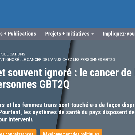
s + Publications
Projets + Initiatives
Impliquez-vo
PUBLICATIONS
T IGNORÉ : LE CANCER DE L’ANUS CHEZ LES PERSONNES GBT2Q
t souvent ignoré : le cancer de 
personnes GBT2Q
 et les femmes trans sont touché·e·s de façon dispr
 Pourtant, les systèmes de santé du pays disposent de
ur intervenir.
es connaissances
Développement des politiques