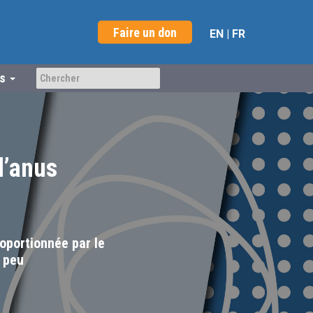
Faire un don
EN
|
FR
us
l’anus
oportionnée par le
 peu