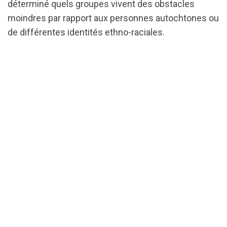
déterminé quels groupes vivent des obstacles
moindres par rapport aux personnes autochtones ou
de différentes identités ethno-raciales.
url="https://assets.nationbuilder.com/cbrc/pages/28
07-
24_AIDS2022_PrEPinequities_Final-
FR.pdf?
1686244179