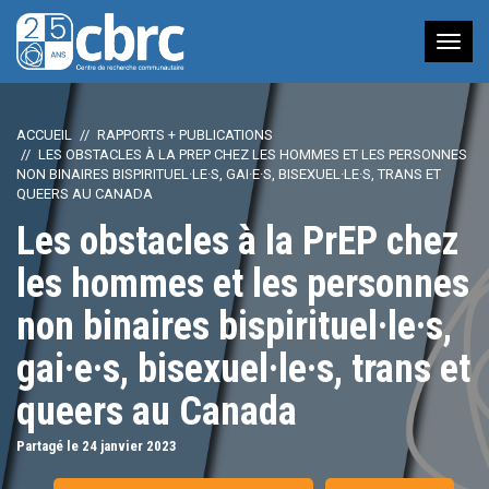
Nav
à
bas
ACCUEIL
RAPPORTS + PUBLICATIONS
LES OBSTACLES À LA PREP CHEZ LES HOMMES ET LES PERSONNES
NON BINAIRES BISPIRITUEL·LE·S, GAI·E·S, BISEXUEL·LE·S, TRANS ET
QUEERS AU CANADA
Les obstacles à la PrEP chez
les hommes et les personnes
non binaires bispirituel·le·s,
gai·e·s, bisexuel·le·s, trans et
queers au Canada
Partagé le 24
janvier
2023