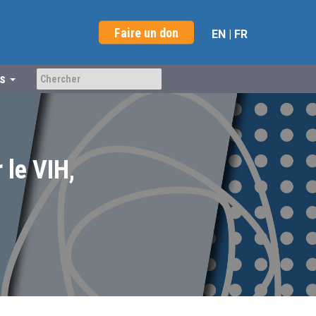
Faire un don
EN
|
FR
us
 le VIH,