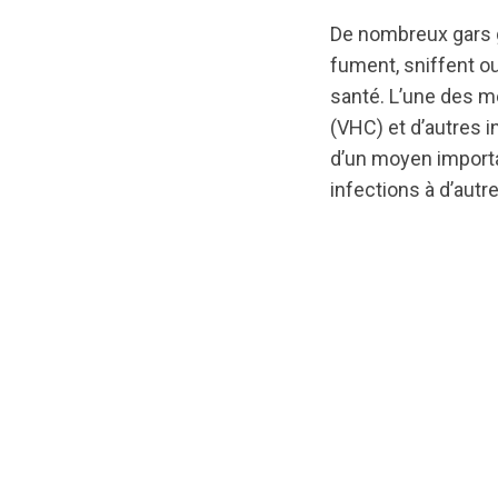
De nombreux gars ga
fument, sniffent ou
santé. L’une des mei
(VHC) et d’autres i
d’un moyen importa
infections à d’autre
url="https://d3n8
1592932700