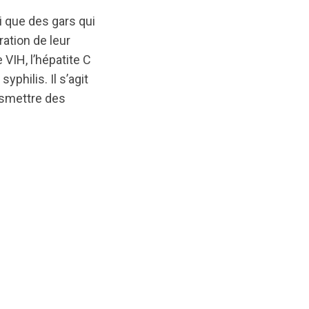
i que des gars qui
ation de leur
 VIH, l’hépatite C
philis. Il s’agit
nsmettre des
s/original/1592932700/Nouvelles_facons_de_se_faire_d