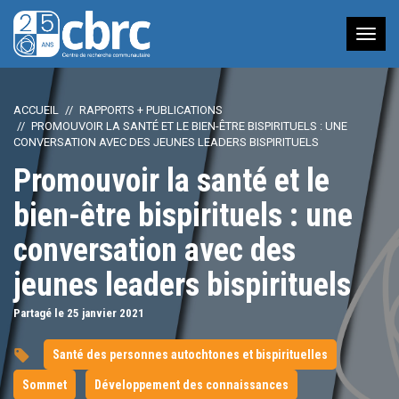
Nav
à
bas
ACCUEIL
RAPPORTS + PUBLICATIONS
PROMOUVOIR LA SANTÉ ET LE BIEN-ÊTRE BISPIRITUELS : UNE
CONVERSATION AVEC DES JEUNES LEADERS BISPIRITUELS
Promouvoir la santé et le
bien-être bispirituels : une
conversation avec des
jeunes leaders bispirituels
Partagé le 25
janvier
2021
Santé des personnes autochtones et bispirituelles
Sommet
Développement des connaissances