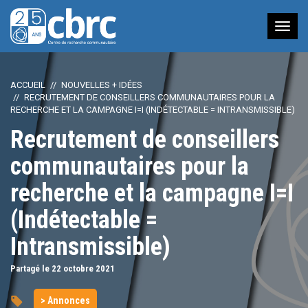
Nav
à
bas
ACCUEIL
NOUVELLES + IDÉES
RECRUTEMENT DE CONSEILLERS COMMUNAUTAIRES POUR LA
RECHERCHE ET LA CAMPAGNE I=I (INDÉTECTABLE = INTRANSMISSIBLE)
Recrutement de conseillers
communautaires pour la
recherche et la campagne I=I
(Indétectable =
Intransmissible)
Partagé le 22
octobre
2021
> Annonces