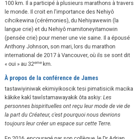
100 km. Il a participé à plusieurs marathons à travers
le monde. Il croit en l'importance des Nehiyô
cihcikewina (cérémonies), du Nehiyawewin (la
langue crie) et du Nehiyô mamitoneyitamowin
(pensée crie) pour mener une vie saine. Il a épousé
Anthony Johnson, son mari, lors du marathon
international de 2017 à Vancouver, où ils se sont dit
eme
« oui » au 32
km.
À propos de la conférence de James
tastawiyiniwak ekimiyikoscik tesi pimatisicik macika
kâkike kakî tawîstamawayakik ôta askiy:
Les
personnes bispirituelles ont reçu leur mode de vie de
la part du Créateur, c'est pourquoi nous devrions
toujours leur créer un espace sur cette Terre.
En 2016, encouragé par son collègue, le Dr Adrian