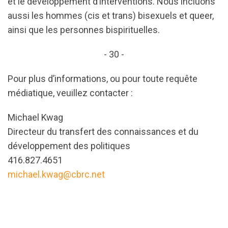
et le développement d’interventions. Nous incluons
aussi les hommes (cis et trans) bisexuels et queer,
ainsi que les personnes bispirituelles.
- 30 -
Pour plus d’informations, ou pour toute requête
médiatique, veuillez contacter :
Michael Kwag
Directeur du transfert des connaissances et du
développement des politiques
416.827.4651
michael.kwag@cbrc.net
url="https://d3n8a8pro7vhmx.cloudfront.net/cbrc/
_COVID-
19_LGBTQ2__etude_-