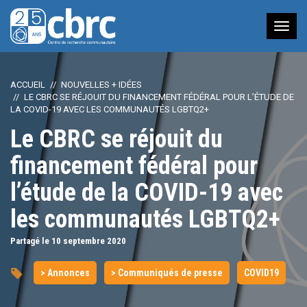
Nav
à
bas
ACCUEIL
NOUVELLES + IDÉES
LE CBRC SE RÉJOUIT DU FINANCEMENT FÉDÉRAL POUR L’ÉTUDE DE
LA COVID-19 AVEC LES COMMUNAUTÉS LGBTQ2+
Le CBRC se réjouit du
financement fédéral pour
l’étude de la COVID-19 avec
les communautés LGBTQ2+
Partagé le 10
septembre
2020
> Annonces
> Communiqués de presse
COVID19