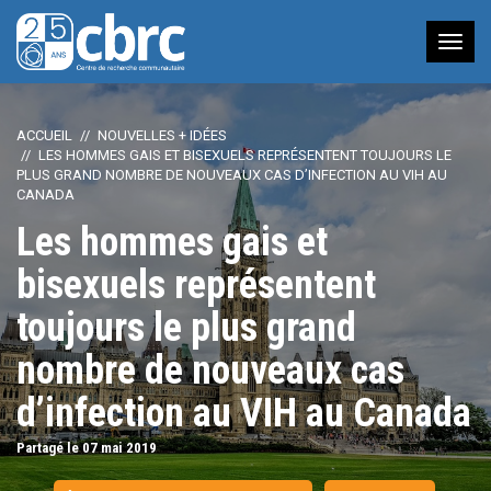
Nav
à
bas
ACCUEIL
NOUVELLES + IDÉES
LES HOMMES GAIS ET BISEXUELS REPRÉSENTENT TOUJOURS LE
PLUS GRAND NOMBRE DE NOUVEAUX CAS D’INFECTION AU VIH AU
CANADA
Les hommes gais et
bisexuels représentent
toujours le plus grand
nombre de nouveaux cas
d’infection au VIH au Canada
Partagé le 07
mai
2019