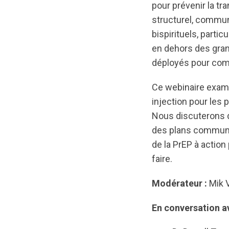
pour prévenir la tr
structurel, communa
bispirituels, parti
en dehors des gran
déployés pour comp
Ce webinaire examin
injection pour les 
Nous discuterons d
des plans communau
de la PrEP à action
faire.
Modérateur :
Mik V
En conversation a