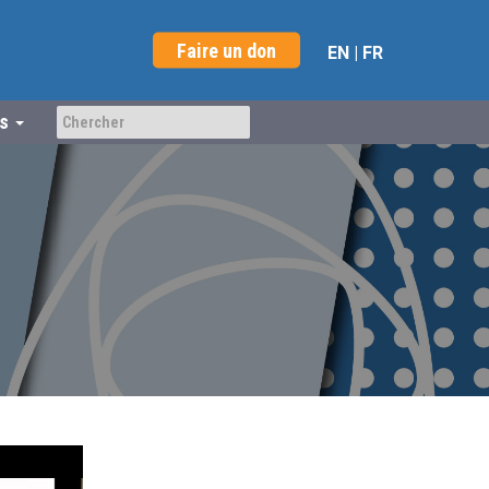
Faire un don
EN
|
FR
us