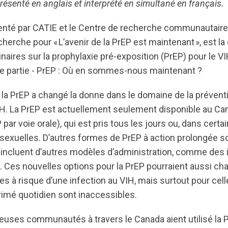
résenté en anglais et interprété en simultané en français.
enté par CATIE et le Centre de recherche communautaire 
cherche pour « L’avenir de la PrEP est maintenant », est l
naires sur la prophylaxie pré-exposition (PrEP) pour le V
re partie - PrEP : Où en sommes-nous maintenant ?
 la PrEP a changé la donne dans le domaine de la préventi
H. La PrEP est actuellement seulement disponible au C
ar voie orale), qui est pris tous les jours ou, dans certai
s sexuelles. D’autres formes de PrEP à action prolongée s
incluent d’autres modèles d’administration, comme des i
. Ces nouvelles options pour la PrEP pourraient aussi ch
s à risque d’une infection au VIH, mais surtout pour cell
imé quotidien sont inaccessibles.
uses communautés à travers le Canada aient utilisé la P