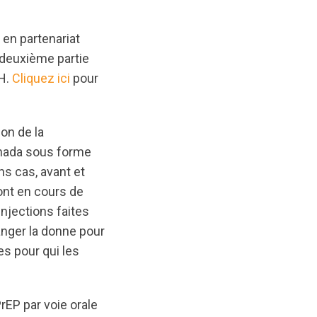
en partenariat
a deuxième partie
IH.
Cliquez ici
pour
on de la
anada sous forme
ns cas, avant et
ont en cours de
njections faites
anger la donne pour
es pour qui les
rEP par voie orale