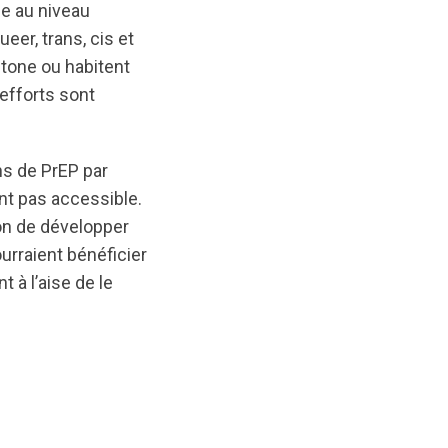
se au niveau
eer, trans, cis et
htone ou habitent
efforts sont
ons de PrEP par
ent pas accessible.
çon de développer
rraient bénéficier
 à l’aise de le