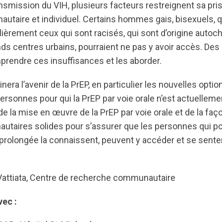
ansmission du VIH, plusieurs facteurs restreignent sa pri
utaire et individuel. Certains hommes gais, bisexuels, qu
culièrement ceux qui sont racisés, qui sont d’origine autoc
ds centres urbains, pourraient ne pas y avoir accès. Des 
rendre ces insuffisances et les aborder.
era l’avenir de la PrEP, en particulier les nouvelles opti
personnes pour qui la PrEP par voie orale n’est actuellem
e la mise en œuvre de la PrEP par voie orale et de la fa
taires solides pour s’assurer que les personnes qui pou
 prolongée la connaissent, peuvent y accéder et se sentent
attiata, Centre de recherche communautaire
vec :