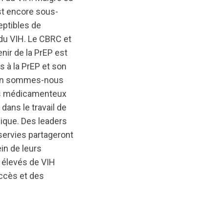
est encore sous-
eptibles de
 du VIH. Le CBRC et
enir de la PrEP est
s à la PrEP et son
ù en sommes-nous
nts médicamenteux
dans le travail de
mique. Des leaders
servies partageront
ein de leurs
 élevés de VIH
accès et des