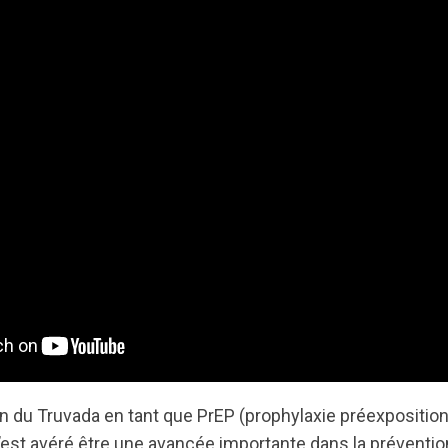
on du Truvada en tant que PrEP (prophylaxie préexpositio
s’est avéré être une avancée importante dans la préventio