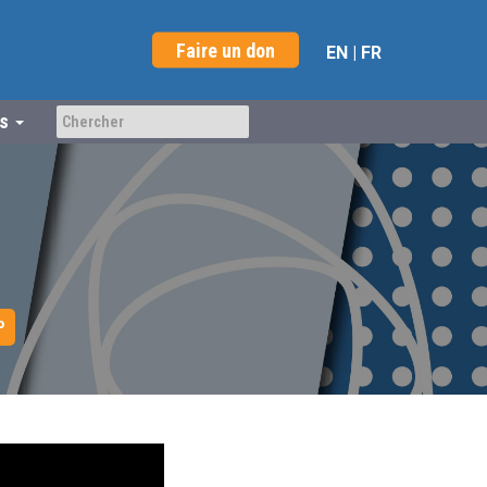
Faire un don
EN
|
FR
us
P