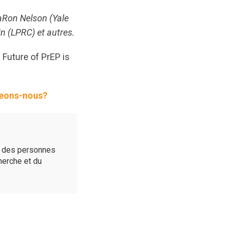
LaRon Nelson (Yale
n (LPRC) et autres.
 Future of PrEP is
igeons-nous?
é des personnes
cherche et du