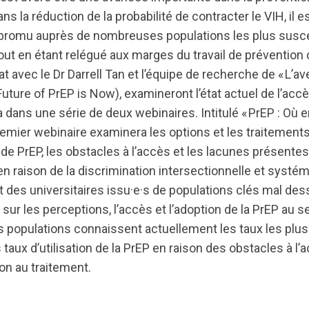
ans la réduction de la probabilité de contracter le VIH, il 
s-promu auprès de nombreuses populations les plus susc
tout en étant relégué aux marges du travail de prévention
t avec le Dr Darrell Tan et l’équipe de recherche de « L’av
uture of PrEP is Now), examineront l’état actuel de l’accè
 dans une série de deux webinaires. Intitulé « PrEP : O
premier webinaire examinera les options et les traiteme
de PrEP, les obstacles à l’accès et les lacunes présentes 
n raison de la discrimination intersectionnelle et systé
des universitaires issu·e·s de populations clés mal des
 sur les perceptions, l’accès et l’adoption de la PrEP au s
opulations connaissent actuellement les taux les plus
s taux d’utilisation de la PrEP en raison des obstacles à l’
ion au traitement.