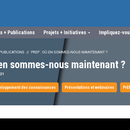
s + Publications
Projets + Initiatives
Impliquez-vo
PUBLICATIONS
PREP : OÙ EN SOMMES-NOUS MAINTENANT ?
 en sommes-nous maintenant ?
21
eloppement des connaissances
Présentations et webinaires
PrE