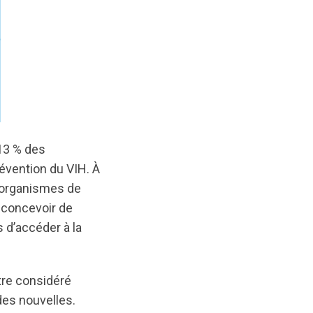
13 % des
évention du VIH. À
s organismes de
 concevoir de
 d’accéder à la
être considéré
des nouvelles.