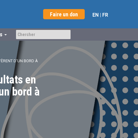
Faire un don
EN
|
FR
us
FFÈRENT D’UN BORD À
ultats en
’un bord à