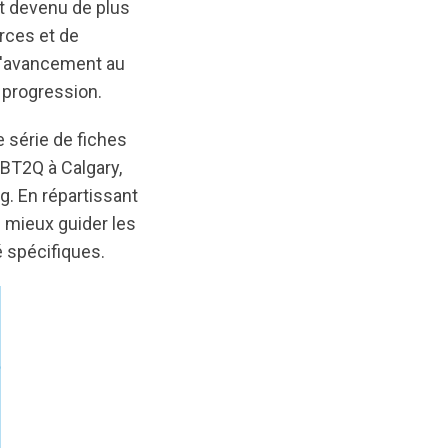
st devenu de plus
orces et de
e l'avancement au
e progression.
 série de fiches
BT2Q à Calgary,
g. En répartissant
e mieux guider les
é spécifiques.