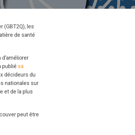
er (GBT2Q), les
atière de santé
n d’améliorer
a publié
sa
aux décideurs du
s nationales sur
e et de la plus
ncouver peut être