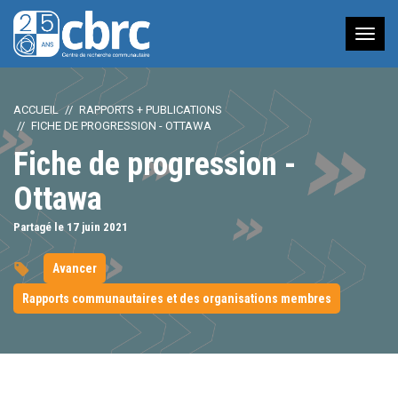
Nav
à
bas
ACCUEIL
RAPPORTS + PUBLICATIONS
FICHE DE PROGRESSION - OTTAWA
Fiche de progression -
Ottawa
Partagé le 17
juin
2021
Avancer
Rapports communautaires et des organisations membres