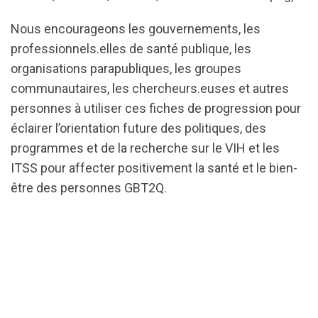
Nous encourageons les gouvernements, les
professionnels.elles de santé publique, les
organisations parapubliques, les groupes
communautaires, les chercheurs.euses et autres
personnes à utiliser ces fiches de progression pour
éclairer l’orientation future des politiques, des
programmes et de la recherche sur le VIH et les
ITSS pour affecter positivement la santé et le bien-
être des personnes GBT2Q.
url="https://d3n8a8pro7vhmx.cloudfront.net/cbrc/p
_Ottawa_%282021%29.pdf?
1623296107